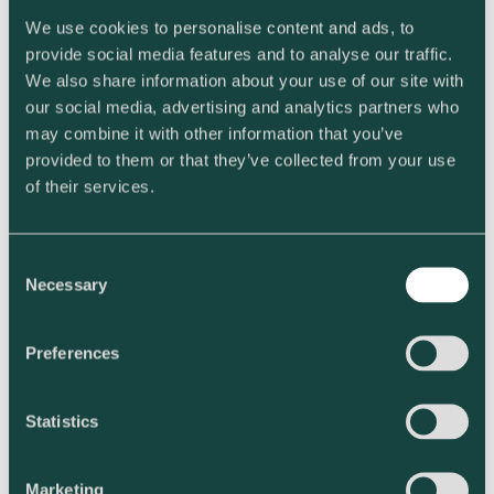
J. Heinäjoki Oy
We use cookies to personalise content and ads, to
Juho Heinäjoki
040 753 1018
provide social media features and to analyse our traffic.
We also share information about your use of our site with
Osoite
our social media, advertising and analytics partners who
may combine it with other information that you’ve
Arajärventie 320
provided to them or that they’ve collected from your use
36640 Iltasmäki
of their services.
Laskutustiedot
Consent
Necessary
Selection
Y-tunnus: 0757862-2
Verkkolaskut
Preferences
(ensisijainen vaihtoehto)
Verkkolaskuosoite: 003707578622
Välittäjän tunnus: 003708599126
Statistics
Laskut sähköpostilla
humuspehtoori@humuspehtoori.fi
Marketing