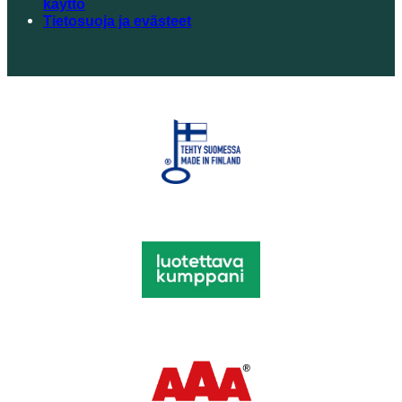
käyttö
Tietosuoja ja evästeet