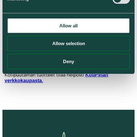
Paperilaskut osoitteeseen
Humuspehtoori Oy
Arajärventie 320
36640 Iltasmäki
Allow all
Tilaukset
Allow selection
Lannoitteet ja maaparannusaineet maanviljelykseen tilaat
Deny
kätevästi
.
verkkolomakkeellamme
Kotipuutarhan tuotteet tilaa helposti
KotiPihan
verkkokaupasta.