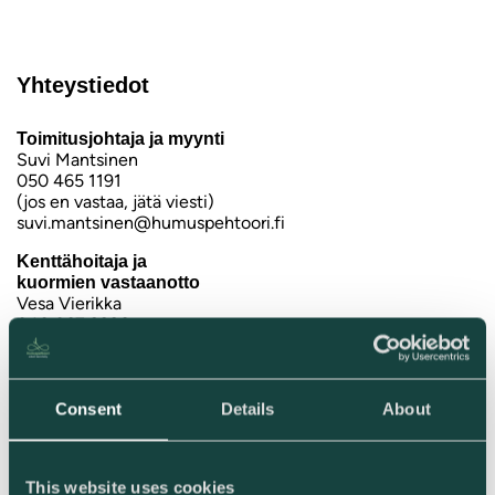
Yhteystiedot
Toimitusjohtaja ja myynti
Suvi Mantsinen
050 465 1191
(jos en vastaa, jätä viesti)
suvi.mantsinen@humuspehtoori.fi
Kenttähoitaja ja
kuormien vastaanotto
Vesa Vierikka
040 067 9226
vesa.vierikka@humuspehtoori.fi
Levitysurakointi
Risto Lauttamus
Consent
Details
About
040 540 0601
ristolauttamus@gmail.com
Kuljetukset
This website uses cookies