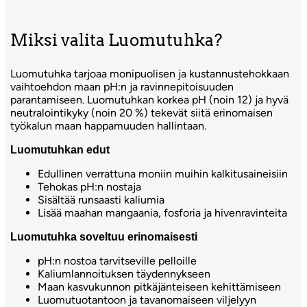
Miksi valita Luomutuhka?
Luomutuhka tarjoaa monipuolisen ja kustannustehokkaan
vaihtoehdon maan pH:n ja ravinnepitoisuuden
parantamiseen. Luomutuhkan korkea pH (noin 12) ja hyvä
neutralointikyky (noin 20 %) tekevät siitä erinomaisen
työkalun maan happamuuden hallintaan.
Luomutuhkan edut
Edullinen verrattuna moniin muihin kalkitusaineisiin
Tehokas pH:n nostaja
Sisältää runsaasti kaliumia
Lisää maahan mangaania, fosforia ja hivenravinteita
Luomutuhka soveltuu erinomaisesti
pH:n nostoa tarvitseville pelloille
Kaliumlannoituksen täydennykseen
Maan kasvukunnon pitkäjänteiseen kehittämiseen
Luomutuotantoon ja tavanomaiseen viljelyyn