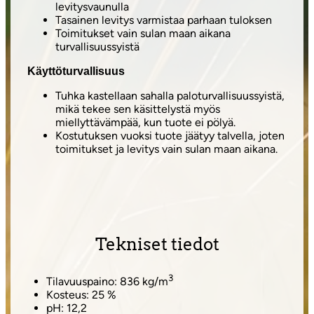
levitysvaunulla
Tasainen levitys varmistaa parhaan tuloksen
Toimitukset vain sulan maan aikana
turvallisuussyistä
Käyttöturvallisuus
Tuhka kastellaan sahalla paloturvallisuussyistä,
mikä tekee sen käsittelystä myös
miellyttävämpää, kun tuote ei pölyä.
Kostutuksen vuoksi tuote jäätyy talvella, joten
toimitukset ja levitys vain sulan maan aikana.
Tekniset tiedot
3
Tilavuuspaino: 836 kg/m
Kosteus: 25 %
pH: 12,2