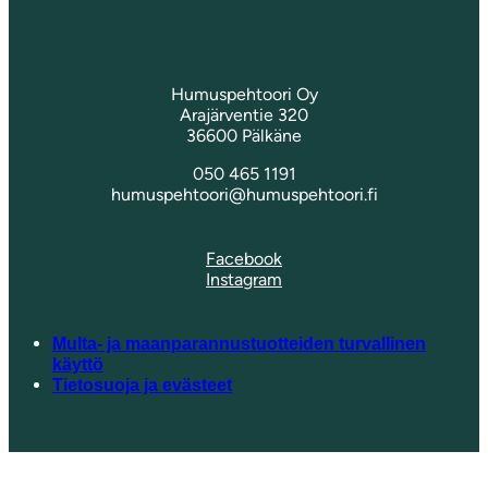
Humuspehtoori Oy
Arajärventie 320
36600 Pälkäne
050 465 1191
humuspehtoori@humuspehtoori.fi
Facebook
Instagram
Multa- ja maanparannustuotteiden turvallinen
käyttö
Tietosuoja ja evästeet