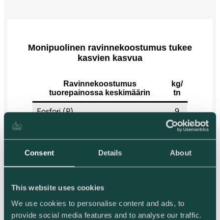
Monipuolinen ravinnekoostumus tukee
kasvien kasvua
Ravinnekoostumus
kg/
tuorepainossa keskimäärin
tn
Fosfori (P)
9
Vesiliukoinen fosfori (P)
0
Kalium (K)
24
Consent
Details
About
16
Kalsium (Ca)
7
This website uses cookies
Rikki (S)
0,2
We use cookies to personalise content and ads, to
15,
Magnesium (Mg)
provide social media features and to analyse our traffic.
7