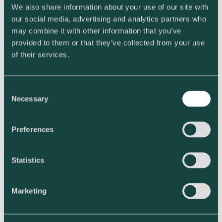
We also share information about your use of our site with
Natrium (Na)
0,9
our social media, advertising and analytics partners who
may combine it with other information that you’ve
Mangaani (Mn)
5,2
provided to them or that they’ve collected from your use
of their services.
Ravinnemäärät vaihtelevat hieman erittäin. Eräkohtainen
tuoteseloste toimitetaan erän mukana.
Ympäristökorvauksen ehtojen mukaan Luomutuhkan
Consent
sisältämästä fosforista huomioidaan 40 %.
Necessary
Selection
Preferences
Statistics
Tilaa Luomutuhka tilallesi
Marketing
Ennakkovaraa Luomutuhka seuraavalle kasvukaudelle
lomakkeellamme. Toimitukset vain sulan maan aikana.